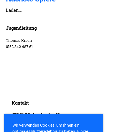
Laden...
Jugendleitung
Thomas Krach
0152 342 487 61
Kontakt
TV 21 Büchenbach e.V.
Postfach 1154
Wir verwenden Cookies, um Ihnen ein
91184 Büchenbach
optimales Nutzererlebnis zu bieten. Einige