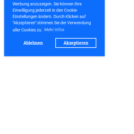
Werbung anzuzeigen. Sie können Ihre
Einwilligung jederzeit in den Cookie-
Einstellungen ändern. Durch Klicken auf
"Akzeptieren" stimmen Sie der Verwendung
aller Cookies zu.
Mehr Infos
Ablehnen
Akzeptieren
Kontakt
TV 21 Büchenbach e.V.
Postfach 1154
91184 Büchenbach
kontakt@tv-buechenbach.de