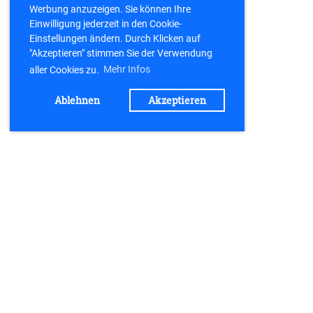
Werbung anzuzeigen. Sie können Ihre
Einwilligung jederzeit in den Cookie-
Einstellungen ändern. Durch Klicken auf
"Akzeptieren" stimmen Sie der Verwendung
aller Cookies zu.
Mehr Infos
Ablehnen
Akzeptieren
Kontakt
TV 21 Büchenbach e.V.
Postfach 1154
91184 Büchenbach
kontakt@tv-buechenbach.de