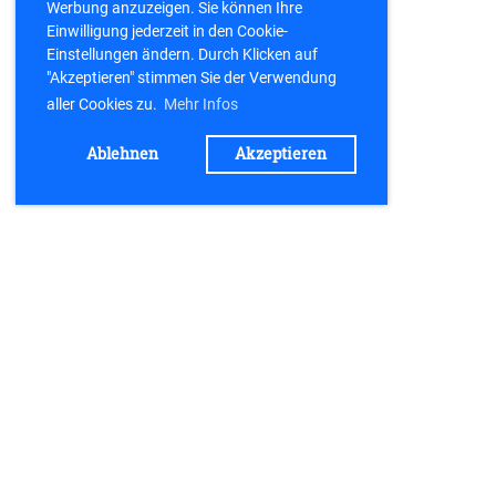
Werbung anzuzeigen. Sie können Ihre
Einwilligung jederzeit in den Cookie-
Einstellungen ändern. Durch Klicken auf
"Akzeptieren" stimmen Sie der Verwendung
aller Cookies zu.
Mehr Infos
Ablehnen
Akzeptieren
Kontakt
TV 21 Büchenbach e.V.
Postfach 1154
91184 Büchenbach
kontakt@tv-buechenbach.de