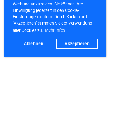
Werbung anzuzeigen. Sie können Ihre
Einwilligung jederzeit in den Cookie-
Einstellungen ändern. Durch Klicken auf
"Akzeptieren" stimmen Sie der Verwendung
aller Cookies zu.
Mehr Infos
Ablehnen
Akzeptieren
Kontakt
TV 21 Büchenbach e.V.
Postfach 1154
91184 Büchenbach
kontakt@tv-buechenbach.de